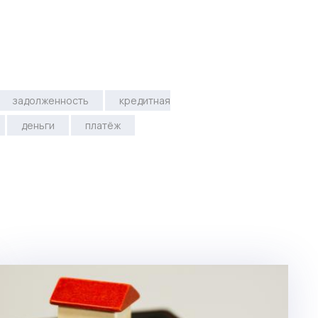
задолженность
кредитная
деньги
платёж