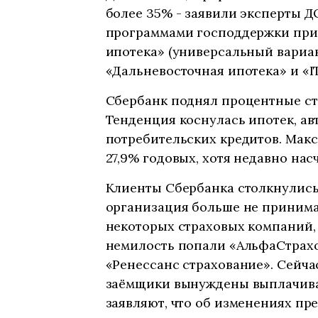
более 35% - заявили эксперты 
программами господдержки при 
ипотека» (универсальный вариант
«Дальневосточная ипотека» и «I
Сбербанк поднял процентные ст
Тенденция коснулась ипотек, ав
потребительских кредитов. Мак
27,9% годовых, хотя недавно нас
Клиенты Сбербанка столкнулись 
организация больше не принима
некоторых страховых компаний, х
немилость попали «АльфаСтрахо
«Ренессанс страхование». Сейча
заёмщики вынуждены выплачива
заявляют, что об изменениях п