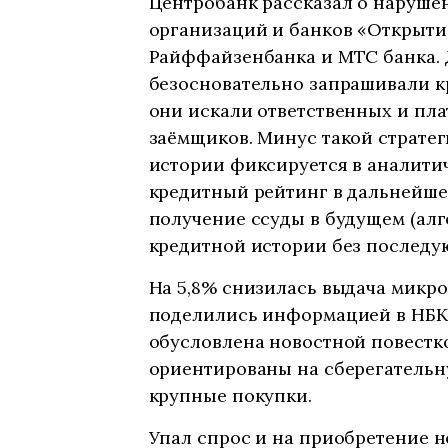
Центробанк рассказал о наруш
организаций и банков «Открытие
Райффайзенбанка и МТС банка. 
безосновательно запрашивали кр
они искали ответственных и п
заёмщиков. Минус такой стратег
истории фиксируется в аналитич
кредитный рейтинг в дальнейше
получение ссуды в будущем (ал
кредитной истории без последую
На 5,8% снизилась выдача микро
поделились информацией в НБКИ
обусловлена новостной повестко
ориентированы на сберегательн
крупные покупки.
Упал спрос и на приобретение н