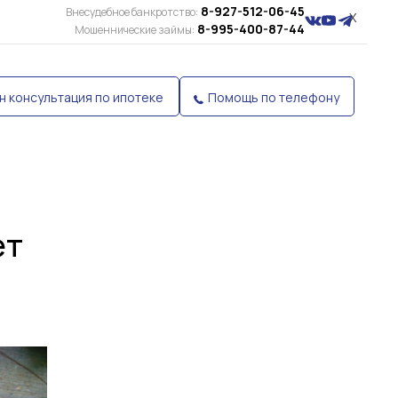
8-927-512-06-45
Внесудебное банкротство:
X
8-995-400-87-44
Мошеннические займы:
н консультация по ипотеке
Помощь по телефону
ет