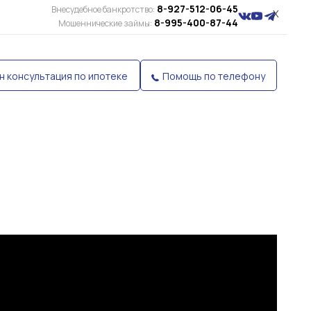
8-927-512-06-45
Внесудебное банкротство:
X
8-995-400-87-44
Мошеннические займы:
н консультация по ипотеке
Помощь по телефону