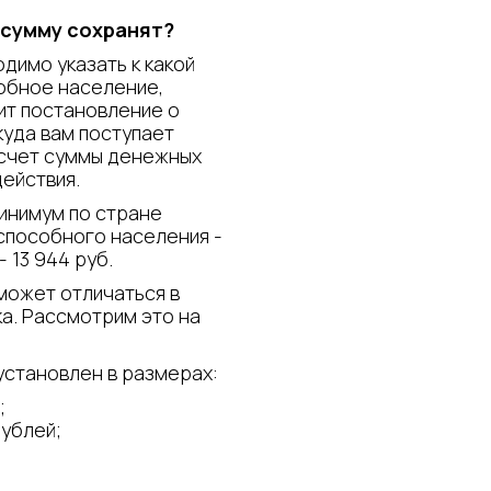
сумму сохранят?
димо указать к какой
обное население,
ит постановление о
куда вам поступает
асчет суммы денежных
действия.
минимум по стране
оспособного населения -
- 13 944 руб.
может отличаться в
а. Рассмотрим это на
установлен в размерах:
;
рублей;