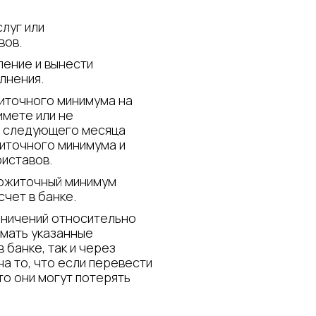
луг или
вов.
ление и вынести
лнения.
иточного минимума на
имете или не
ла следующего месяца
иточного минимума и
риставов.
рожиточный минимум
счет в банке.
аничений относительно
имать указанные
 банке, так и через
на то, что если перевести
то они могут потерять