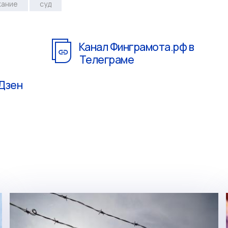
кание
суд
Канал Финграмота.рф в
Телеграме
 Дзен