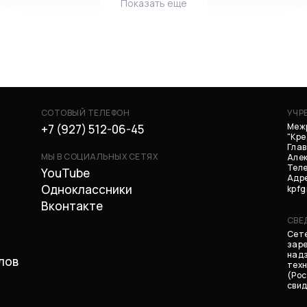
Показать еще
СОТОВЫЙ ТЕЛЕФОН
УЧР
Меж
+7 (927) 512-06-45
"Кр
Глав
МЫ В СОЦИАЛЬНЫХ СЕТЯХ
Але
Теле
YouTube
Адре
Одноклассники
kpf
Вконтакте
СВЕ
Сете
заре
надз
лов
техн
(Рос
свид