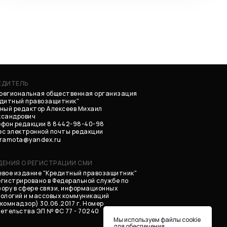
ЕДИТЕЛЬ
региональная общественная организация
едитный правозащитник"
ный редактор Алексеев Михаил
ксандрович
фон редакции 8 8442-98-40-98
с электронной почты редакции
gramota@yandex.ru
ДЕНИЯ О РЕГИСТРАЦИИ СМИ
вое издание "Кредитный правозащитник"
гистрировано в Федеральной службе по
ору в сфере связи, информационных
ологий и массовых коммуникаций
комнадзор) 30.06.2017 г. Номер
етельства ЭЛ № ФС 77 - 70240
Мы используем файлы cookie
для обеспечения