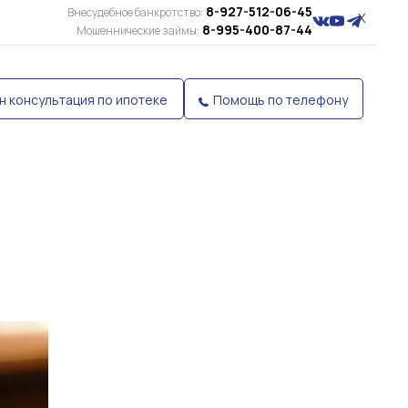
8-927-512-06-45
Внесудебное банкротство:
X
8-995-400-87-44
Мошеннические займы:
н консультация по ипотеке
Помощь по телефону