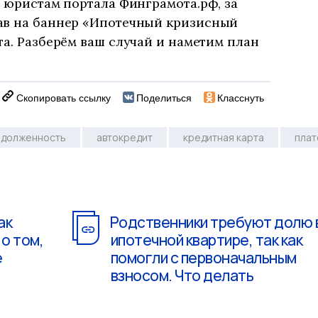
, юристам портала Финграмота.рф, за
ав на баннер «Ипотечный кризисный
та. Разберём ваш случай и наметим план
Скопировать ссылку
Поделиться
Класснуть
адолженность
автокредит
кредитная карта
плат
ак
Родственники требуют долю 
о том,
ипотечной квартире, так как
е
помогли с первоначальным
взносом. Что делать