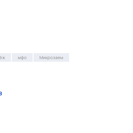
ёж
мфо
Микрозаем
в