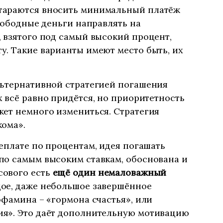
тараются вносить минимальный платёж
свободные деньги направлять на
 взятого под самый высокий процент,
. Такие варианты имеют место быть, их
льтернативной стратегией погашения
 всё равно придётся, но приоритетность
жет немного измениться. Стратегия
кома».
еплате по процентам, идея погашать
по самым высоким ставкам, обоснована и
сового есть
ещё один немаловажный
дое, даже небольшое завершённое
офамина – «гормона счастья», или
я». Это даёт дополнительную мотивацию