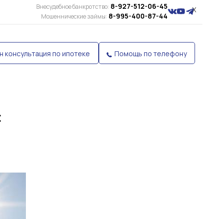
8-927-512-06-45
Внесудебное банкротство:
X
8-995-400-87-44
Мошеннические займы:
н консультация по ипотеке
Помощь по телефону
: