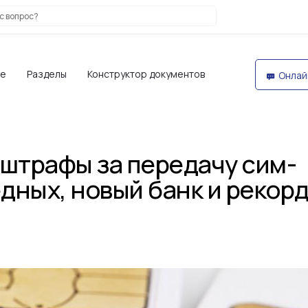
те
Разделы
Конструктор документов
Онлай
штрафы за передачу сим-
едных, новый банк и рекор