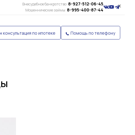
8-927-512-06-45
Внесудебное банкротство:
X
8-995-400-87-44
Мошеннические займы:
н консультация по ипотеке
Помощь по телефону
ды