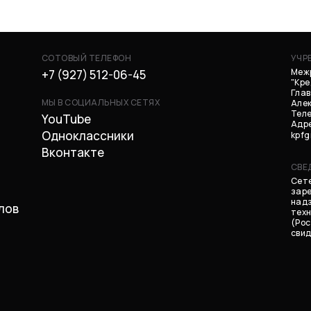
СОТОВЫЙ ТЕЛЕФОН
УЧР
Меж
+7 (927) 512-06-45
"Кр
Глав
МЫ В СОЦИАЛЬНЫХ СЕТЯХ
Але
Теле
YouTube
Адре
Одноклассники
kpf
Вконтакте
СВЕ
Сете
заре
надз
лов
техн
(Рос
свид