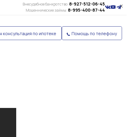
8-927-512-06-45
Внесудебное банкротство:
X
8-995-400-87-44
Мошеннические займы:
н консультация по ипотеке
Помощь по телефону