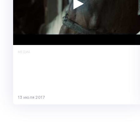
МЕДИА
Юристы по банкротству помогли
должнику начать жизнь с чистого
листа
13 июля 2017