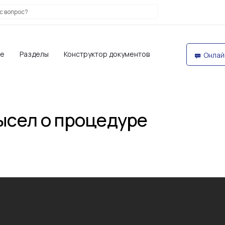
те
Разделы
Конструктор документов
Онлай
ысел о процедуре