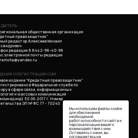
ЕДИТЕЛЬ
региональная общественная организация
едитный правозащитник"
ный редактор Алексеев Михаил
ксандрович
фон редакции 8 8442-98-40-98
с электронной почты редакции
gramota@yandex.ru
ДЕНИЯ О РЕГИСТРАЦИИ СМИ
вое издание "Кредитный правозащитник"
гистрировано в Федеральной службе по
ору в сфере связи, информационных
ологий и массовых коммуникаций
комнадзор) 30.06.2017 г. Номер
етельства ЭЛ № ФС 77 - 70240
Мы используем файлы cookie
для обеспечения
необходимой
работоспособности сайта и
персонализации вашего
взаимодействия с ним.
Оставаясь с нами, вы
соглашаетесь на