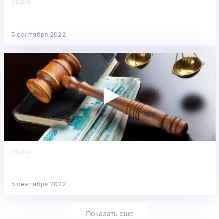
МЕДИА
Подаём заявление на сохранение
прожиточного минимума
5 сентября 2022
МЕДИА
Новости о моратории на банкротство: что
изменится с 1 октября
5 сентября 2022
Показать еще