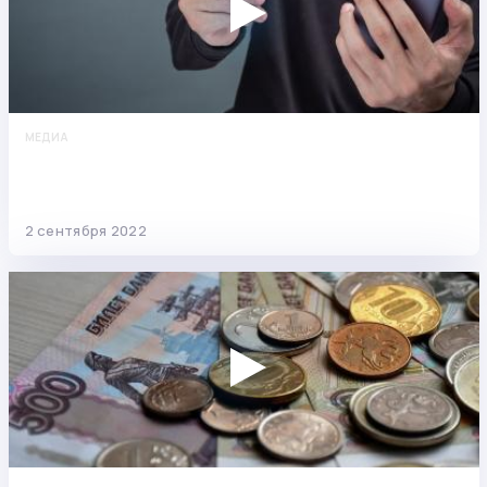
МЕДИА
Сверхзащищённый счёт, подложные кредиты и
лжепомощник «Сбера»: о новых мошеннических
схемах
2 сентября 2022