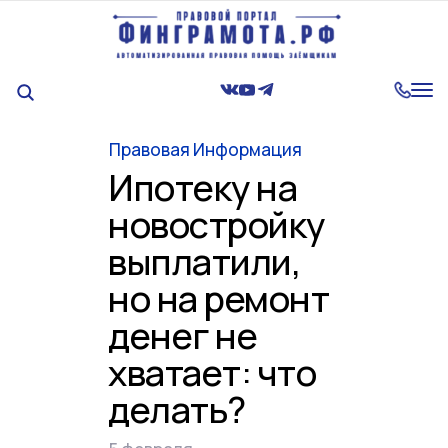
Tog
nav
Правовая Информация
Ипотеку на
новостройку
выплатили,
но на ремонт
денег не
хватает: что
делать?