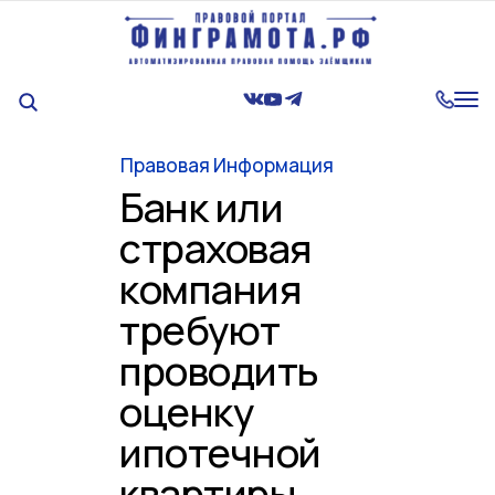
Tog
nav
Правовая Информация
Банк или
страховая
компания
требуют
проводить
оценку
ипотечной
квартиры