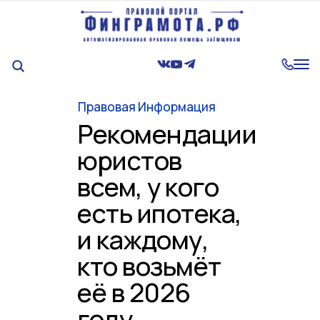
Tog
nav
Правовая Информация
Рекомендации
юристов
всем, у кого
есть ипотека,
и каждому,
кто возьмёт
её в 2026
году