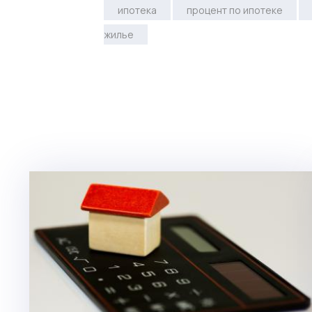
ипотека
процент по ипотеке
жилье