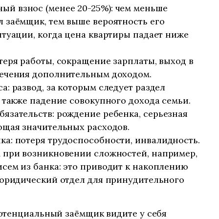
й взнос (менее 20-25%): чем меньше
 заёмщик, тем выше вероятность его
итуации, когда цена квартиры падает ниже
теря работы, сокращение зарплаты, выход в
печения дополнительным доходом.
а: развод, за которым следует раздел
а также падение совокупного дохода семьи.
язательств: рождение ребенка, серьезная
ющая значительных расходов.
а: потеря трудоспособности, инвалидность.
м при возникновении сложностей, например,
сем из банка: это приводит к накоплению
 юридический отдел для принудительного
отенциальный заёмщик видите у себя