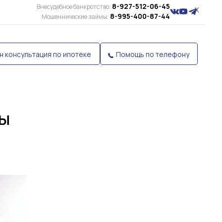
8-927-512-06-45
Внесудебное банкротство:
X
8-995-400-87-44
Мошеннические займы:
н консультация по ипотеке
Помощь по телефону
вы