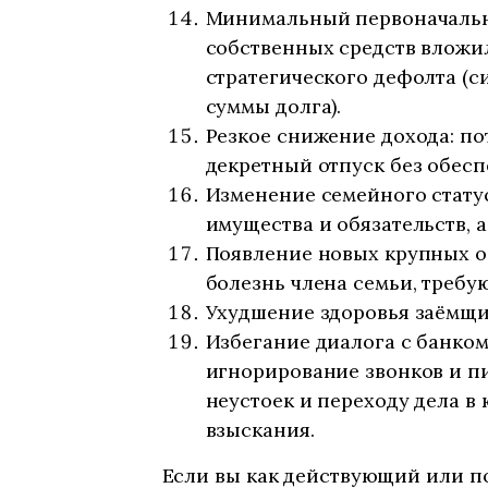
Минимальный первоначальны
собственных средств вложил
стратегического дефолта (с
суммы долга).
Резкое снижение дохода: по
декретный отпуск без обес
Изменение семейного статус
имущества и обязательств, 
Появление новых крупных об
болезнь члена семьи, требу
Ухудшение здоровья заёмщик
Избегание диалога с банко
игнорирование звонков и пи
неустоек и переходу дела в
взыскания.
Если вы как действующий или п