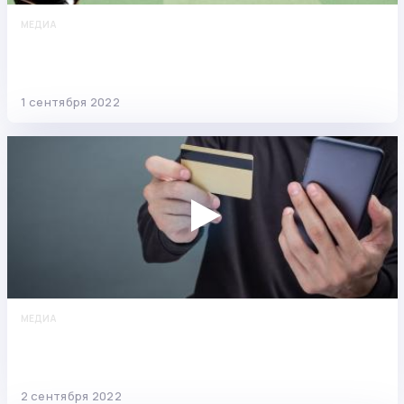
МЕДИА
С какими ограничениями сталкиваются
заёмщики во время прохождения процедуры
банкротства?
1 сентября 2022
МЕДИА
Сверхзащищённый счёт, подложные кредиты и
лжепомощник «Сбера»: о новых мошеннических
схемах
2 сентября 2022