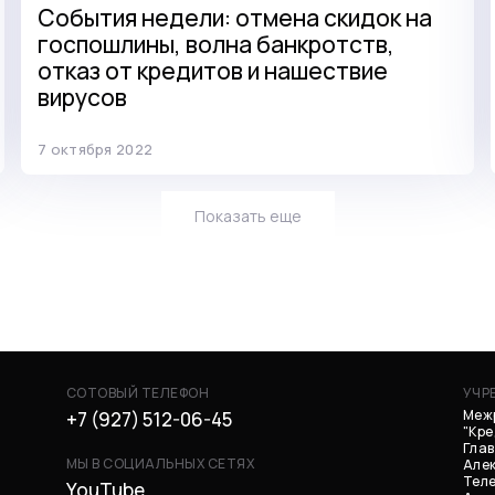
События недели: отмена скидок на
госпошлины, волна банкротств,
отказ от кредитов и нашествие
вирусов
7 октября 2022
Показать еще
СОТОВЫЙ ТЕЛЕФОН
УЧР
Меж
+7 (927) 512-06-45
"Кр
Глав
МЫ В СОЦИАЛЬНЫХ СЕТЯХ
Але
Теле
YouTube