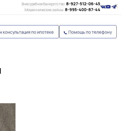
8-927-512-06-45
Внесудебное банкротство:
X
8-995-400-87-44
Мошеннические займы:
н консультация по ипотеке
Помощь по телефону
л