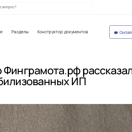
те
Разделы
Конструктор документов
Онлай
р Финграмота.рф рассказа
обилизованных ИП