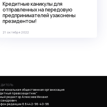
Кредитные каникулы для
отправленных на передовую
предпринимателей узаконены
президентом!
21 октября 2022
ЕДИТЕЛЬ
региональная общественная организация
едитный правозащитник"
ный редактор Алексеев Михаил
ксандрович
фон редакции 8 8442-98-40-98