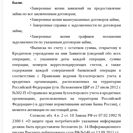
были
:
•
Заверенн
ые
копи
и
заявлени
й
на предоставление
займа
по
все заключенным договорам
;
•
Заверенн
ые
копи
и
выше
указанн
ых
договор
ов
займа
;
•
Заверенн
ые
справк
и
о задолженности по
договорам
займа
;
•
Заверенн
ые
копи
и
график
ов
пог
ашения
задолженности по указанн
ым
договор
ам займа
;
•
Выписк
а
по счет
у
с остатком суммы
, открыт
ому
в
Кредитном учреждении на имя Заявителя (сведений обо всех
операциях, с указанием даты каждой операции, суммы
операции, номеров корреспондирующих счетов, а также
содержания каждой совершенной банковской операции в
соответствии с Правилами ведения бухгалтерского учета в
кредитных организациях, расположенных на территории
Российской Федерации (утв. Положением ЦБР от 27 июля 2012 г.
№302-П «О правилах ведения бухгалтерского учета в кредитных
организациях, расположенных на территории Российской
Федерации») и другими нормативными актами Банка России), с
момента активации по настоящий день.
Согласно
абз
. 4 п. 2 ст. 10 Закона РФ от 07.02.1992 N
2300-1 «О защите прав потребителей» указанная информация
должна быть предоставлена бесплатно (п. 14 Информационного
письма Высшего арбитражного суда РФ №146 от 13.09.2011 г.).