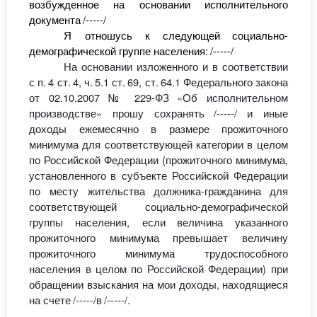
в
озбужденное на основании исполнительного
документа
/-----/
Я о
тношусь к
следующей
социально
-
демографической группе населения
:
/-----/
На основании изложенного и в соответствии
с п
.
4 ст
.
4, ч
.
5.1 ст
.
69, ст
.
64.1 Федерального закона
от 02.10.2007 № 229-ФЗ
«Об исполнительном
производстве» прошу сохранять
/-----/
и иные
доходы ежемесячно в размере прожиточного
минимума
для соответствующей категории
в целом
по Российской Федерации (прожиточного минимума,
установленного
в субъекте Российской Федерации
по месту жительства должника-гражданина
для
соответствующей социально-демографической
группы населения, если
величина указанного
прожиточного минимума превышает величину
прожиточного минимума трудоспособного
населения в целом
по Российской Федерации) при
обращении взыскания на мои доходы,
находящиеся
на счете
/-----/
в
/-----/.