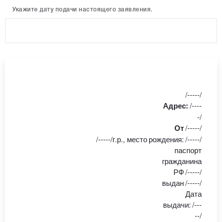
Укажите дату подачи настоящего заявления.
/-----/
/----
Адрес:
-/
/-----/
От
/-----/г
.р.
, место
рождения
:
/-----/
паспорт
гражданина
РФ
/-----/
выдан
/-----/
Дата
выдачи:
/---
--/