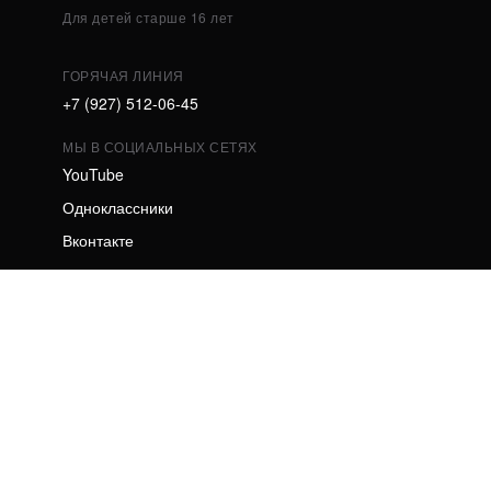
Для детей старше 16 лет
ГОРЯЧАЯ ЛИНИЯ
+7 (927) 512-06-45
МЫ В СОЦИАЛЬНЫХ СЕТЯХ
YouTube
Одноклассники
Вконтакте
УЧРЕДИТЕЛЬ
Межрегиональная общественная организация
"Кредитный правозащитник"
Главный редактор Алексеев Михаил Александрович
Телефон редакции 8 8442-98-40-98
Адрес электронной почты редакции
kpfgramota@yandex.ru
СВЕДЕНИЯ О РЕГИСТРАЦИИ СМИ