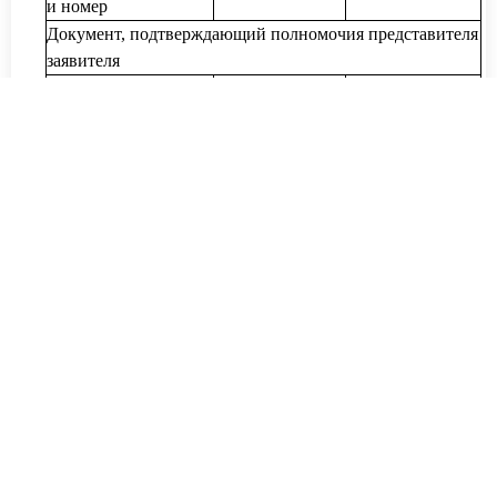
и номер
Документ, подтверждающий полномочия представителя
заявителя
Вид документа
обязательно
/-----/
Дата выдачи
обязательно
/-----/
документа
Серия и номер
при наличии
/-----/
3. Настоящим заявлением
3.1. Прошу:
В соответствии с пунктом 1 статьи 223.2
Федерального закона от 26 октября 2002 г. N 127-ФЗ "О
несостоятельности (банкротстве)" (далее - Закон о
банкротстве) признать меня банкротом во внесудебном
порядке.
3.2. Сообщаю, что я (нужное отметить):
□
не зарегистрирован и не был зарегистрирован в
качестве индивидуального предпринимателя;