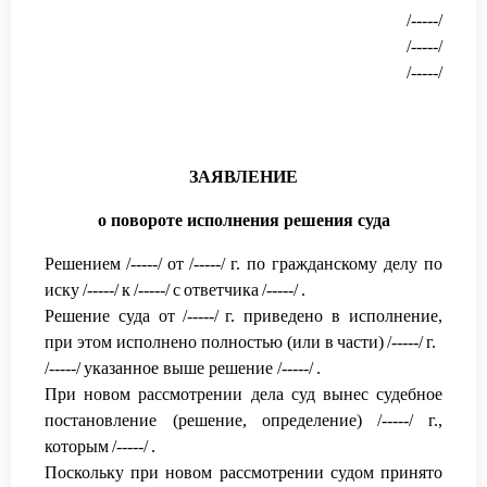
/-----/
/-----/
/-----/
ЗАЯВЛЕНИЕ
о повороте исполнения решения суда
Решением
/-----/
от
/-----/
г. по гражд
анскому делу по
иску
/-----/
к
/-----/
с
ответчика
/-----/
.
Решение суда от
/-----/
г. приведено в исполнение,
при этом исполнено пол
ностью (или в
части)
/-----/
г
.
/-----/
указанное выше решение /-----/
.
При новом рассмотрении дела суд вынес судебное
постановление (решение,
определение)
/-----/
г.,
которым
/-----/
.
Поскольку при новом рассмотрении судом принято