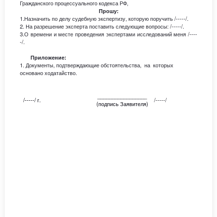
Гражданского процессуального кодекса РФ,
Прошу:
1.Назначить по делу судебную экспертизу, которую поручить /-----/.
2. На разрешение эксперта поставить следующие вопросы: /-----/.
3.О времени и месте проведения экспертами исследований меня /----
-/.
Приложение:
1. Документы, подтверждающие обстоятельства, на которых
основано ходатайство.
_________________
/-----/ г.
/-----/
(подпись Заявителя)