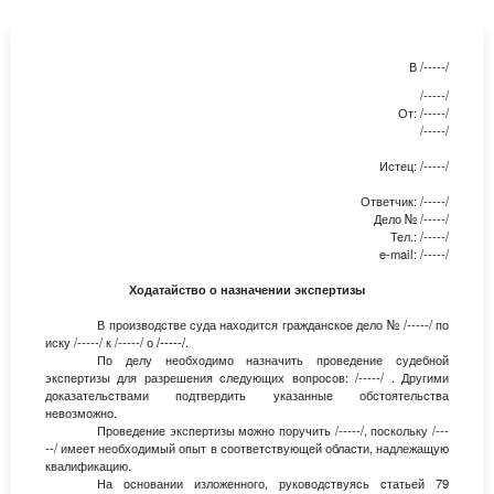
В
/-----/
/-----/
От: /-----/
/-----/
Истец: /-----/
Ответчик: /-----/
Дело № /-----/
Тел.: /-----/
e-mail: /-----/
Ходатайство о назначении экспертизы
В производстве суда находится гражданское дело № /-----/ по
иску /-----/ к /-----/ о
/-----/
.
По делу необходимо назначить проведение судебной
экспертизы для разрешения следующих вопросов: /-----/ . Другими
доказательствами подтвердить указанные обстоятельства
невозможно.
Проведение экспертизы можно поручить /-----/, поскольку /---
--/ имеет необходимый опыт в соответствующей области, надлежащую
квалификацию.
На основании изложенного, руководствуясь статьей 79