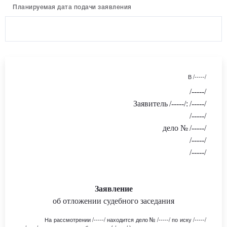
Планируемая дата подачи заявления
В
/-----/
/-----/
Заявитель
/-----/
:
/-----/
/-----/
дело №
/-----/
/-----/
/-----/
Заявление
об отложении судебного заседания
На рассмотрении
/-----/
находится дело
№
/-----/
по иску
/-----/