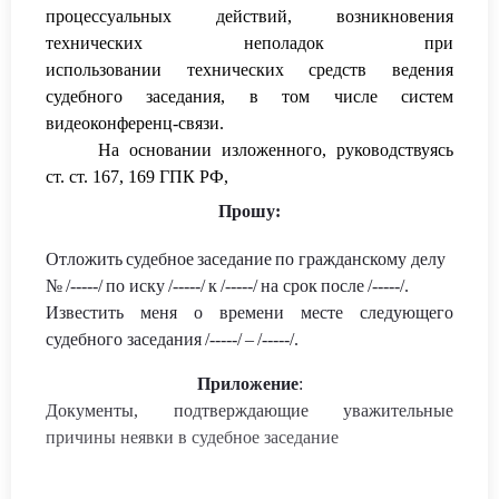
процессуальных действий, возникновения
технических неполадок при
использовании технических средств ведения
судебного заседания, в том числе систем
видеоконференц
-связи.
На основании изложенного, руководствуясь
ст. ст. 167, 169 ГПК РФ,
Прошу:
Отложить
судебное
заседание
по гражданскому делу
№
/-----/
по иску
/-----/
к
/-----/
на срок
после
/-----/.
Известить меня о времени месте следующего
судебного заседания
/-----/
–
/-----/.
Приложение
:
Документ
ы
, подтверждающи
е уважительные
причины неявки в судебное заседание