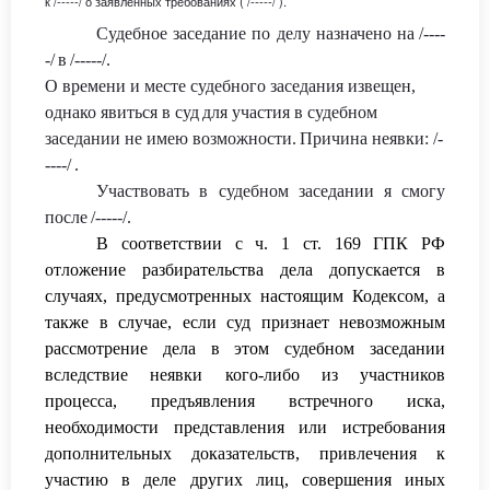
к
/-----/
о заявленных требованиях
(
/-----/ )
.
Судебное заседание по делу назначено на
/----
-/
в
/-----/
.
О времени и месте судебного заседани
я извещен,
однако явиться в суд
для участия в судебном
заседании не имею во
зможности
.
Причина неявки: /-
----/
.
Участвовать в судебном заседании я смогу
после
/-----/.
В соответствии с ч. 1 ст. 169 ГПК РФ
отложение разбирательства дела допускается в
случаях, предусмотренных настоящим Кодексом, а
также в случае, если суд признает невозможным
рассмотрение дела в этом судебном заседании
вследствие неявки кого-либо из участников
процесса, предъявления встречного иска,
необходимости представления или истребования
дополнительных доказательств, привлечения к
участию в деле других лиц, совершения иных