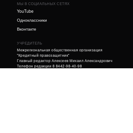
МЫ В СОЦИАЛЬНЫХ СЕТЯХ
YouTube
Одноклассники
Вконтакте
УЧРЕДИТЕЛЬ
Межрегиональная общественная организация
"Кредитный правозащитник"
Главный редактор Алексеев Михаил Александрович
Телефон редакции 8 8442-98-40-98
Адрес электронной почты редакции
kpfgramota@yandex.ru
СВЕДЕНИЯ О РЕГИСТРАЦИИ СМИ
Интернет-издание "Кредитный правозащитник"
зарегистрировано в Роскомнадзоре 30.06.2017 г.
Номер свидетельства ЭЛ № ФС 77 - 70240
Developed by Podscriptom