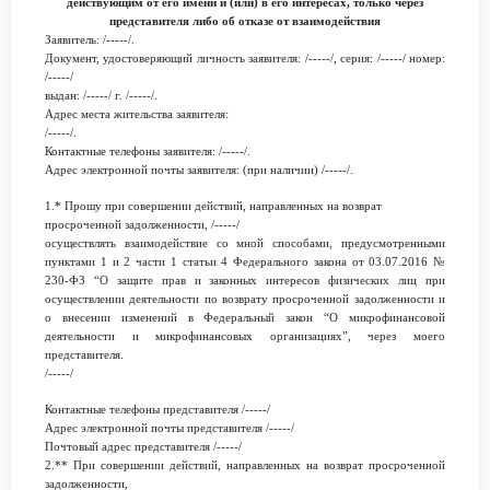
действующим от его имени и (или) в его интересах, только через
представителя либо об отказе от взаимодействия
Заявитель
:
/-----/.
Документ, удос
товеряющий личность заявителя
:
/-----/
,
серия
:
/-----/ номер
:
/-----/
выдан
:
/-----/
г.
/-----/.
Адрес места жительства заявителя
:
/-----/.
Контактные телефоны заявителя
:
/-----/.
Адрес электронной почты заявителя
:
(при наличии)
/-----/
.
1.* Прошу при совершении действий, направленных на возврат
просроченной задолженности,
/-----/
осуществлять взаимодействие со мной способами, предусмотренными
пунктами 1 и 2 части 1 статьи 4 Федерального закона от 03.07.2016 №
230-ФЗ “О защите прав и законных интересов физических лиц при
осуществлении деятельности по возврату просроченной задолженности и
о внесении изменений в Федеральный закон “О микрофинансовой
деятельности и микрофинансовых организациях”, через моего
представителя.
/-----/
К
онтактные телефоны представителя
/-----/
Адрес эле
ктронной почты
представителя
/-----/
Почтовый адрес представителя
/-----/
2.** При совершении действий, направленных на возврат просроченной
задолженности,