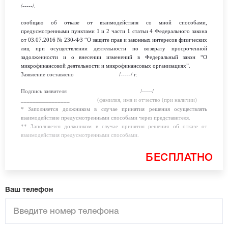
/-----/.
сообщаю об отказе от взаимодействия со мной способами,
предусмотренными пунктами 1 и 2 части 1 статьи 4 Федерального закона
от 03.07.2016 № 230-ФЗ “О защите прав и законных интересов физических
лиц при осуществлении деятельности по возврату просроченной
задолженности и о внесении изменений в Федеральный закон “О
микрофинансовой деятельности и микрофинансовых организациях”.
Заявление составлено
/-----/
г.
Подпись заявителя
/-----/
________________
(фамилия, имя и отчество (при наличии)
* Заполняется должником в случае принятия решения осуществлять
взаимодействие предусмотренными способами через представителя.
** Заполняется должником в случае принятия решения об отказе от
взаимодействия предусмотренными способами.
БЕСПЛАТНО
Ваш телефон